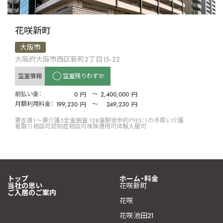
花咲新町
大阪市
大阪府大阪市西区新町2丁目15-22
空室情報
空室残りわずか
前払い金：
0
〜
2,400,000
円
円
月額利用料金：
199,230
〜
249,230
円
円
要支援1〜要介護5
全室個室 128室
駅徒歩約7分
3：1の手厚い介護
看取り相談可
認知症相談可
保険適用可
体験入居可
トップ
ホーム・料金
当社の思い
花咲新町
ご入居のご案内
花咲
花咲池田21