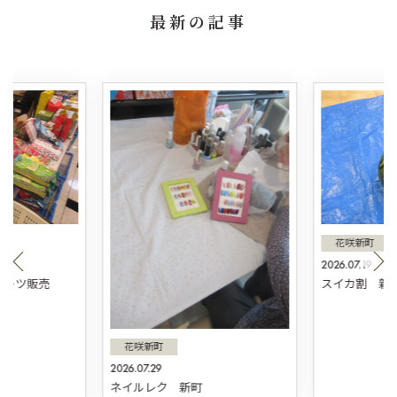
最新の記事
花咲新町
2026.07.19
スィーツ販売
スイカ割 新
花咲新町
2026.07.29
ネイルレク 新町