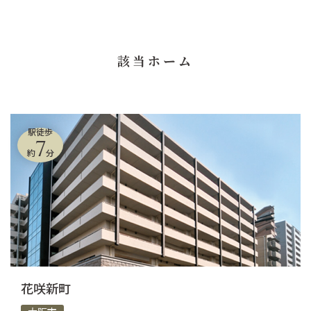
該当ホーム
駅徒歩
7
約
分
花咲新町