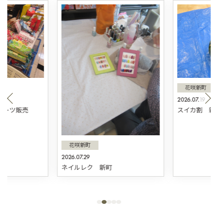
花咲新町
2026.07.19
スィーツ販売
スイカ割 新
花咲新町
2026.07.29
ネイルレク 新町