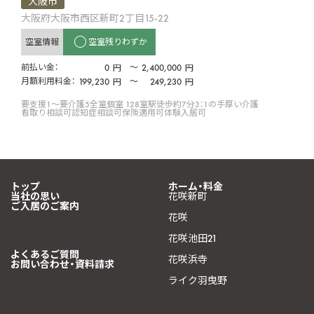
大阪市
大阪府大阪市西区新町2丁目15-22
空室情報
空室残りわずか
前払い金：
0
〜
2,400,000
円
円
月額利用料金：
199,230
〜
249,230
円
円
要支援1〜要介護5
全室個室 128室
駅徒歩約7分
3：1の手厚い介護
看取り相談可
認知症相談可
保険適用可
体験入居可
トップ
ホーム・料金
当社の思い
花咲新町
ご入居のご案内
花咲
花咲池田21
よくあるご質問
花咲浜寺
お問い合わせ・資料請求
ライク羽曳野