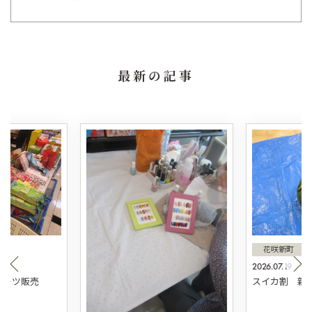
最新の記事
花咲新町
2026.07.19
スィーツ販売
スイカ割 新