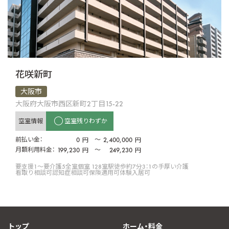
花咲新町
大阪市
大阪府大阪市西区新町2丁目15-22
空室情報
空室残りわずか
前払い金：
0
〜
2,400,000
円
円
月額利用料金：
199,230
〜
249,230
円
円
要支援1〜要介護5
全室個室 128室
駅徒歩約7分
3：1の手厚い介護
看取り相談可
認知症相談可
保険適用可
体験入居可
トップ
ホーム・料金