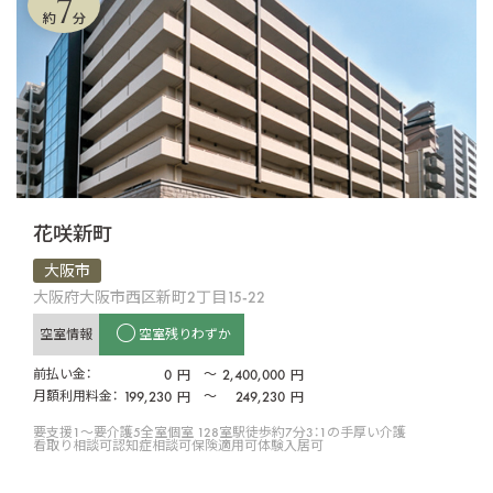
7
約
分
花咲新町
大阪市
大阪府大阪市西区新町2丁目15-22
空室情報
空室残りわずか
前払い金：
0
〜
2,400,000
円
円
月額利用料金：
199,230
〜
249,230
円
円
要支援1〜要介護5
全室個室 128室
駅徒歩約7分
3：1の手厚い介護
看取り相談可
認知症相談可
保険適用可
体験入居可