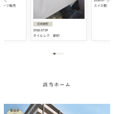
2026.07.19
スィーツ販売
スイカ割 新
花咲新町
2026.07.29
ネイルレク 新町
該当ホーム
駅徒歩