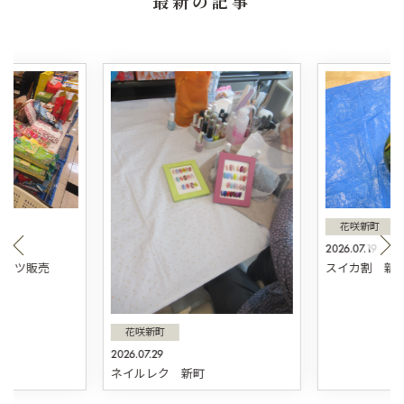
最新の記事
花咲新町
2026.07.19
スィーツ販売
スイカ割 新
花咲新町
2026.07.29
ネイルレク 新町