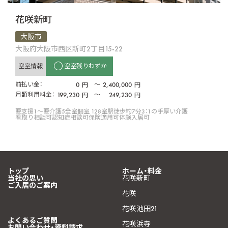
花咲新町
大阪市
大阪府大阪市西区新町2丁目15-22
空室情報
空室残りわずか
前払い金：
0
〜
2,400,000
円
円
月額利用料金：
199,230
〜
249,230
円
円
要支援1〜要介護5
全室個室 128室
駅徒歩約7分
3：1の手厚い介護
看取り相談可
認知症相談可
保険適用可
体験入居可
トップ
ホーム・料金
当社の思い
花咲新町
ご入居のご案内
花咲
花咲池田21
よくあるご質問
花咲浜寺
お問い合わせ・資料請求