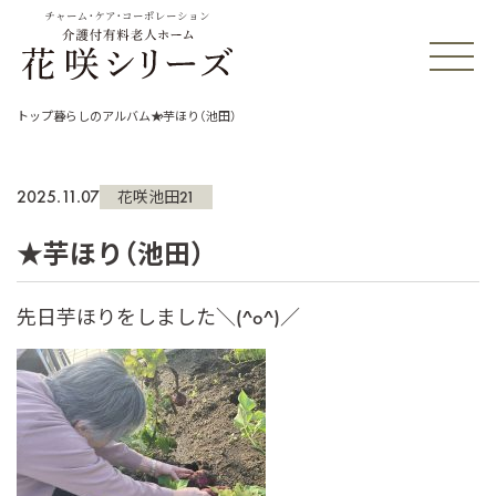
チャーム・ケア・コーポレーション
トップ
暮らしのアルバム
★芋ほり（池田）
2025.11.07
花咲池田21
★芋ほり（池田）
先日芋ほりをしました＼(^o^)／