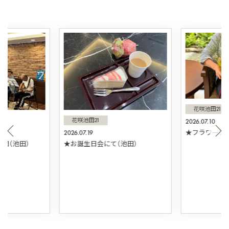
花咲池田21
花咲池田21
2026.07.10
2026.07.19
★フラワーアレ
団（池田）
★お誕生日会にて（池田）