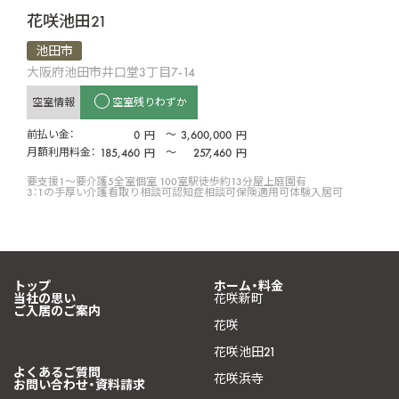
花咲池田21
池田市
大阪府池田市井口堂3丁目7-14
空室情報
空室残りわずか
前払い金：
0
〜
3,600,000
円
円
月額利用料金：
185,460
〜
257,460
円
円
要支援1〜要介護5
全室個室 100室
駅徒歩約13分
屋上庭園有
3：1の手厚い介護
看取り相談可
認知症相談可
保険適用可
体験入居可
トップ
ホーム・料金
当社の思い
花咲新町
ご入居のご案内
花咲
花咲池田21
よくあるご質問
花咲浜寺
お問い合わせ・資料請求