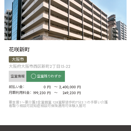
花咲新町
大阪市
大阪府大阪市西区新町2丁目15-22
空室情報
空室残りわずか
前払い金：
0
〜
2,400,000
円
円
月額利用料金：
199,230
〜
249,230
円
円
要支援1〜要介護5
全室個室 128室
駅徒歩約7分
3：1の手厚い介護
看取り相談可
認知症相談可
保険適用可
体験入居可