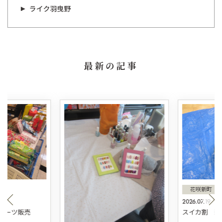
ライク羽曳野
最新の記事
花咲新町
2026.07.19
スィーツ販売
スイカ割 新