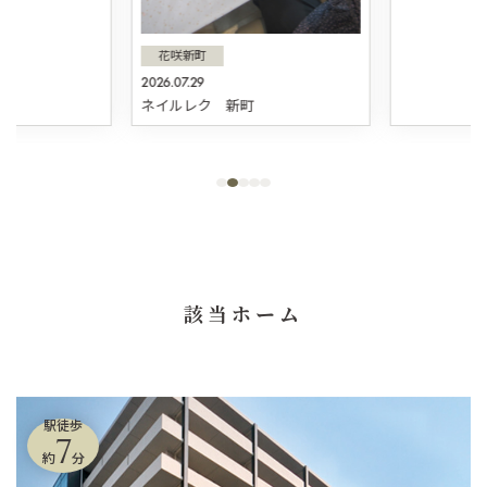
花咲新町
2026.07.29
ネイルレク 新町
該当ホーム
駅徒歩
7
約
分