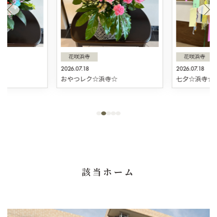
花咲浜寺
花咲浜寺
2026.07.18
2026.07.18
☆
おやつレク☆浜寺☆
七夕☆浜寺☆
該当ホーム