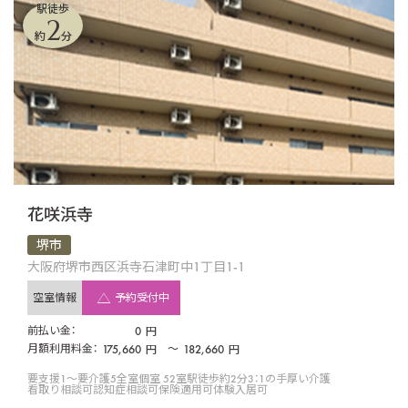
駅徒歩
2
約
分
花咲浜寺
堺市
大阪府堺市西区浜寺石津町中1丁目1-1
空室情報
予約受付中
前払い金：
0
円
月額利用料金：
175,660
〜
182,660
円
円
要支援1〜要介護5
全室個室 52室
駅徒歩約2分
3：1の手厚い介護
看取り相談可
認知症相談可
保険適用可
体験入居可