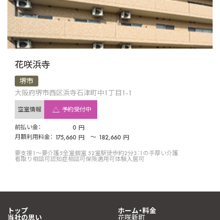
花咲浜寺
堺市
大阪府堺市西区浜寺石津町中1丁目1-1
空室情報
予約受付中
前払い金：
0
円
月額利用料金：
175,660
〜
182,660
円
円
要支援1〜要介護5
全室個室 52室
駅徒歩約2分
3：1の手厚い介護
看取り相談可
認知症相談可
保険適用可
体験入居可
トップ
ホーム・料金
当社の思い
花咲新町