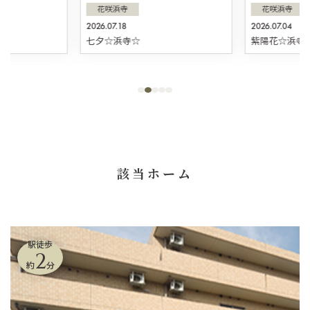
花咲浜寺
花咲浜寺
2026.07.18
2026.07.04
☆
七夕☆浜寺☆
紫陽花☆浜寺
該当ホーム
駅徒歩
2
約
分