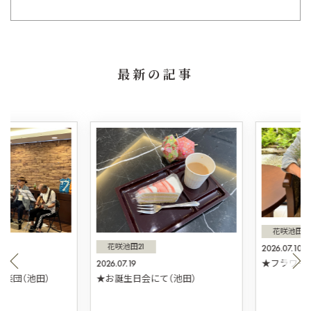
最新の記事
花咲池田21
花咲池田21
2026.07.10
2026.07.19
★フラワーア
団（池田）
★お誕生日会にて（池田）