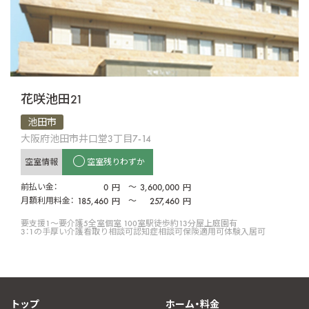
花咲池田21
池田市
大阪府池田市井口堂3丁目7-14
空室情報
空室残りわずか
前払い金：
0
〜
3,600,000
円
円
月額利用料金：
185,460
〜
257,460
円
円
要支援1〜要介護5
全室個室 100室
駅徒歩約13分
屋上庭園有
3：1の手厚い介護
看取り相談可
認知症相談可
保険適用可
体験入居可
トップ
ホーム・料金