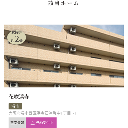
該当ホーム
駅徒歩
2
約
分
花咲浜寺
堺市
大阪府堺市西区浜寺石津町中1丁目1-1
空室情報
予約受付中