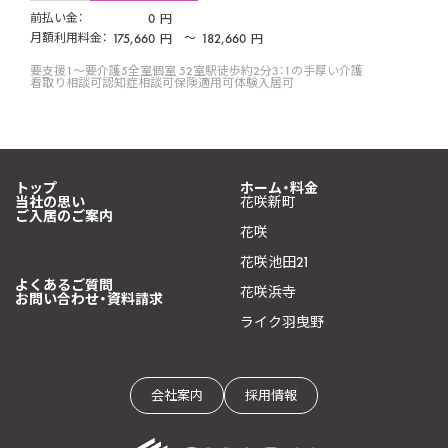
前払い金：
0
円
月額利用料金：
175,660
〜
182,660
円
円
要支援1〜要介護5
全室個室 52室
駅徒歩約2分
3：1の手厚い介護
看取り相談可
認知症相談可
保険適用可
体験入居可
トップ
ホーム・料金
当社の思い
花咲新町
ご入居のご案内
花咲
花咲池田21
よくあるご質問
花咲浜寺
お問い合わせ・資料請求
ライク羽曳野
会社案内
採用情報