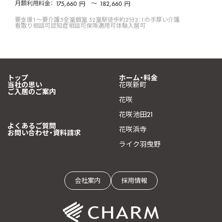
月額利用料金：
175,660
〜
182,660
円
円
要支援1〜要介護5
全室個室 52室
駅徒歩約2分
3：1の手厚い介護
看取り相談可
認知症相談可
保険適用可
体験入居可
トップ
ホーム・料金
当社の思い
花咲新町
ご入居のご案内
花咲
花咲池田21
よくあるご質問
花咲浜寺
お問い合わせ・資料請求
ライク羽曳野
会社案内
採用情報