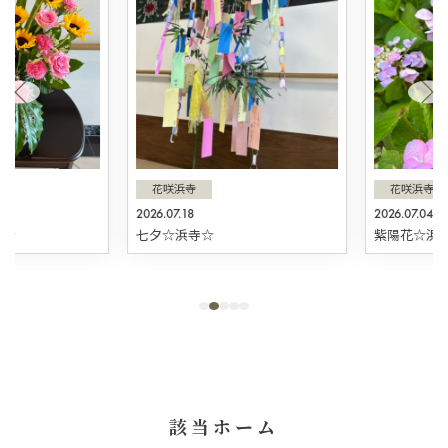
花咲浜寺
花咲浜寺
2026.07.18
2026.07.04
☆
七夕☆浜寺☆
紫陽花☆浜寺
該当ホーム