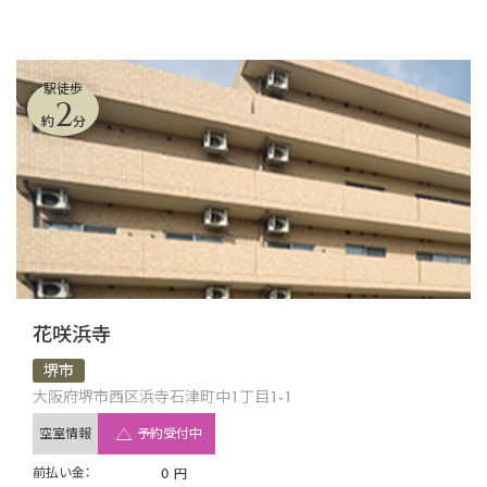
駅徒歩
2
約
分
花咲浜寺
堺市
大阪府堺市西区浜寺石津町中1丁目1-1
空室情報
予約受付中
前払い金：
0
円