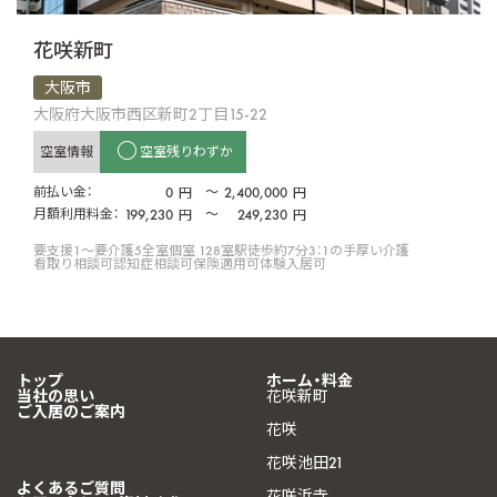
花咲新町
大阪市
大阪府大阪市西区新町2丁目15-22
空室情報
空室残りわずか
前払い金：
0
〜
2,400,000
円
円
月額利用料金：
199,230
〜
249,230
円
円
要支援1〜要介護5
全室個室 128室
駅徒歩約7分
3：1の手厚い介護
看取り相談可
認知症相談可
保険適用可
体験入居可
トップ
ホーム・料金
当社の思い
花咲新町
ご入居のご案内
花咲
花咲池田21
よくあるご質問
花咲浜寺