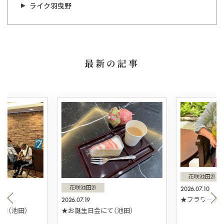
ライク羽曳野
最新の記事
花咲池田21
花咲池田21
2026.07.10
2026.07.19
★フラワーアレ
団（池田）
★お誕生日会にて（池田）