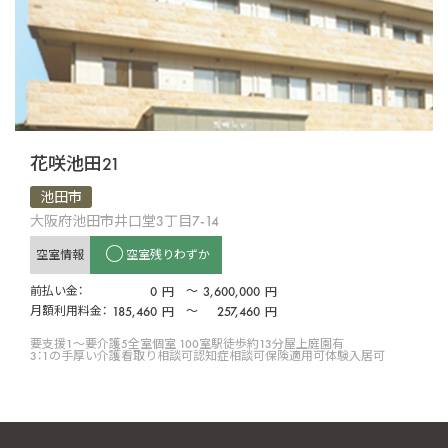
花咲池田21
池田市
大阪府池田市井口堂3丁目7-14
空室情報
空室残りわずか
前払い金：
0
〜
3,600,000
円
円
月額利用料金：
185,460
〜
257,460
円
円
要支援1〜要介護5
全室個室 100室
駅徒歩約13分
屋上庭園有
3：1の手厚い介護
看取り相談可
認知症相談可
保険適用可
体験入居可