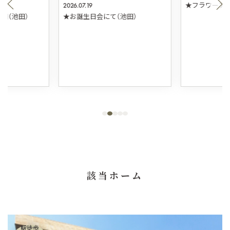
2026.07.19
★フラワーアレ
団（池田）
★お誕生日会にて（池田）
該当ホーム
駅徒歩