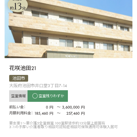
13
約
分
花咲池田21
池田市
大阪府池田市井口堂3丁目7-14
空室情報
空室残りわずか
前払い金：
0
〜
3,600,000
円
円
月額利用料金：
185,460
〜
257,460
円
円
要支援1〜要介護5
全室個室 100室
駅徒歩約13分
屋上庭園有
3：1の手厚い介護
看取り相談可
認知症相談可
保険適用可
体験入居可