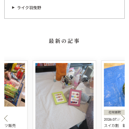
ライク羽曳野
最新の記事
花咲新町
2026.07.19
スィーツ販売
スイカ割 新