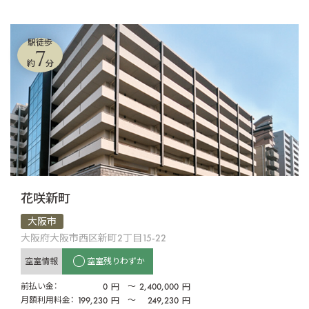
駅徒歩
7
約
分
花咲新町
大阪市
大阪府大阪市西区新町2丁目15-22
空室情報
空室残りわずか
前払い金：
0
〜
2,400,000
円
円
月額利用料金：
199,230
〜
249,230
円
円