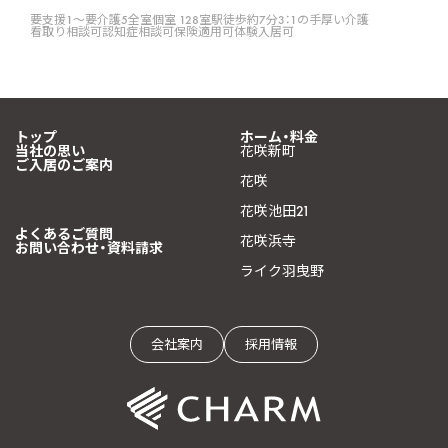
要支援1〜要介護5
全室個室 128室
駅徒歩約7分
3：1の手厚い介護
看取り相談可
認知症相談可
保険適用可
体験入居可
トップ
ホーム・料金
当社の思い
花咲新町
ご入居のご案内
花咲
花咲池田21
よくあるご質問
花咲浜寺
お問い合わせ・資料請求
ライク羽曳野
会社案内
採用情報