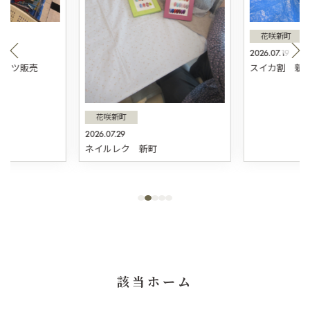
花咲新町
2026.07.19
スィーツ販売
スイカ割 新
花咲新町
2026.07.29
ネイルレク 新町
該当ホーム