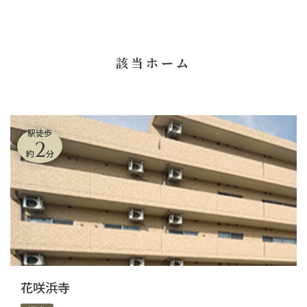
該当ホーム
駅徒歩
2
約
分
花咲浜寺