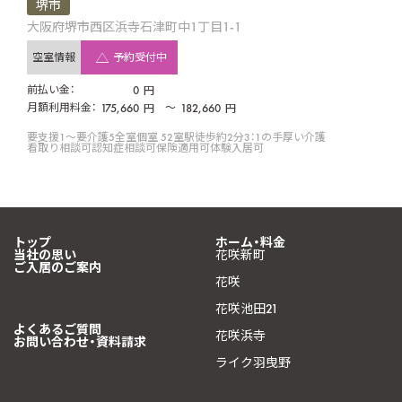
堺市
大阪府堺市西区浜寺石津町中1丁目1-1
空室情報
予約受付中
前払い金：
0
円
月額利用料金：
175,660
〜
182,660
円
円
要支援1〜要介護5
全室個室 52室
駅徒歩約2分
3：1の手厚い介護
看取り相談可
認知症相談可
保険適用可
体験入居可
トップ
ホーム・料金
当社の思い
花咲新町
ご入居のご案内
花咲
花咲池田21
よくあるご質問
花咲浜寺
お問い合わせ・資料請求
ライク羽曳野