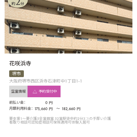
2
約
分
花咲浜寺
堺市
大阪府堺市西区浜寺石津町中1丁目1-1
空室情報
予約受付中
前払い金：
0
円
月額利用料金：
175,660
〜
182,660
円
円
要支援1〜要介護5
全室個室 52室
駅徒歩約2分
3：1の手厚い介護
看取り相談可
認知症相談可
保険適用可
体験入居可