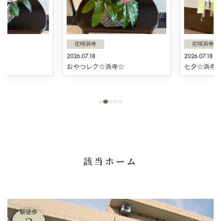
花咲浜寺
花咲浜寺
2026.07.18
2026.07.18
☆
おやつレク☆浜寺☆
七夕☆浜寺☆
該当ホーム
駅徒歩