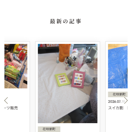
最新の記事
花咲新町
2026.07.19
スィーツ販売
スイカ割 新
花咲新町