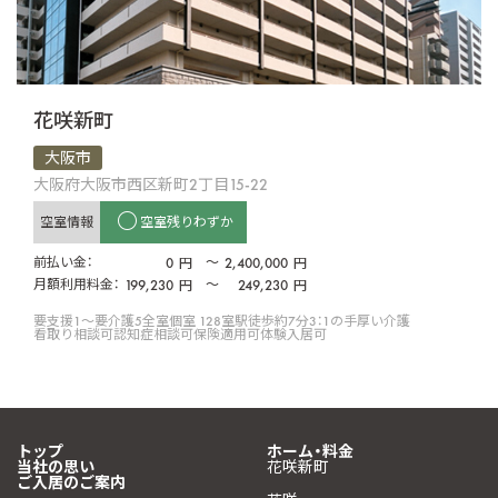
花咲新町
大阪市
大阪府大阪市西区新町2丁目15-22
空室情報
空室残りわずか
前払い金：
0
〜
2,400,000
円
円
月額利用料金：
199,230
〜
249,230
円
円
要支援1〜要介護5
全室個室 128室
駅徒歩約7分
3：1の手厚い介護
看取り相談可
認知症相談可
保険適用可
体験入居可
トップ
ホーム・料金
当社の思い
花咲新町
ご入居のご案内