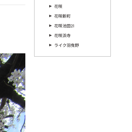
花咲
花咲新町
花咲池田21
花咲浜寺
ライク羽曳野