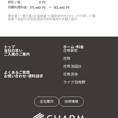
前払い金：
0
円
月額利用料金：
175,660
〜
182,660
円
円
要支援1〜要介護5
全室個室 52室
駅徒歩約2分
3：1の手厚い介護
看取り相談可
認知症相談可
保険適用可
体験入居可
トップ
ホーム・料金
当社の思い
花咲新町
ご入居のご案内
花咲
花咲池田21
よくあるご質問
花咲浜寺
お問い合わせ・資料請求
ライク羽曳野
会社案内
採用情報