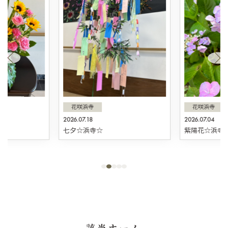
花咲浜寺
花咲浜寺
2026.07.18
2026.07.04
☆
七夕☆浜寺☆
紫陽花☆浜寺
該当ホーム