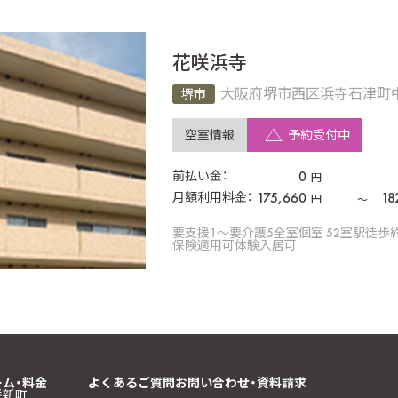
花咲浜寺
大阪府堺市西区浜寺石津町中
堺市
空室情報
予約受付中
0
前払い金：
円
175,660
18
月額利用料金：
円
〜
要支援1〜要介護5
全室個室 52室
駅徒歩
保険適用可
体験入居可
ーム・料金
よくあるご質問
お問い合わせ・資料請求
咲新町