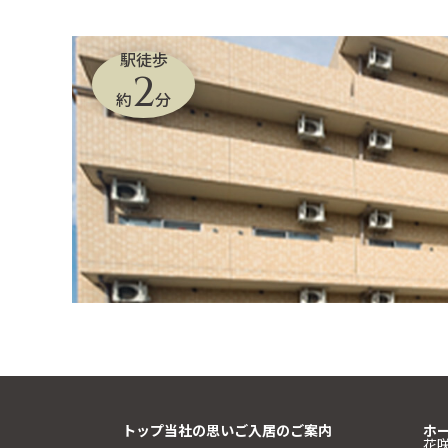
駅徒歩
2
約
分
トップ
当社の思い
ご入居のご案内
ホ
花