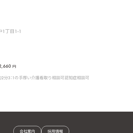
1丁目1-1
2,660
円
約2分
3：1の手厚い介護
看取り相談可
認知症相談可
会社案内
採用情報