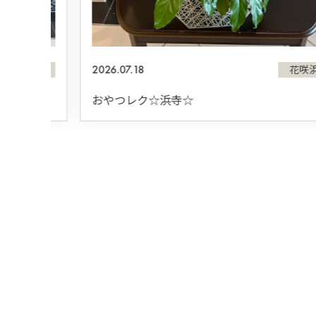
2026.07.18
浜寺
花咲浜寺
おやつレク☆浜寺☆