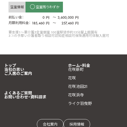
空室情報
空室残りわずか
前払い金：
0
〜
3,600,000
円
円
月額利用料金：
185,460
〜
257,460
円
円
要支援1〜要介護5
全室個室 100室
駅徒歩約13分
屋上庭園有
3：1の手厚い介護
看取り相談可
認知症相談可
保険適用可
体験入居可
トップ
ホーム・料金
当社の思い
花咲新町
ご入居のご案内
花咲
花咲池田21
よくあるご質問
花咲浜寺
お問い合わせ・資料請求
ライク羽曳野
会社案内
採用情報