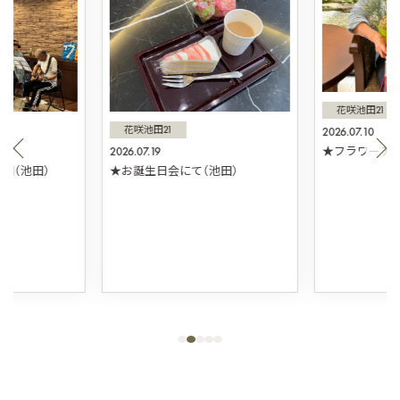
花咲池田21
花咲池田21
2026.07.10
2026.07.19
★フラワーアレ
団（池田）
★お誕生日会にて（池田）