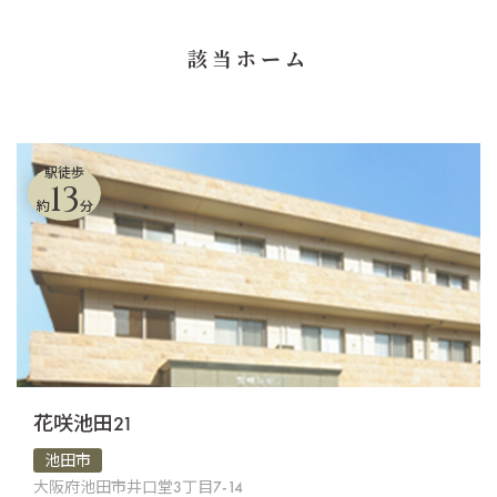
該当ホーム
駅徒歩
13
約
分
花咲池田21
池田市
大阪府池田市井口堂3丁目7-14