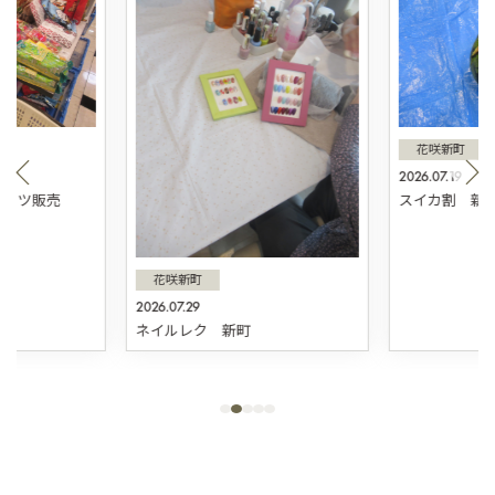
花咲新町
2026.07.19
スィーツ販売
スイカ割 新
花咲新町
2026.07.29
ネイルレク 新町