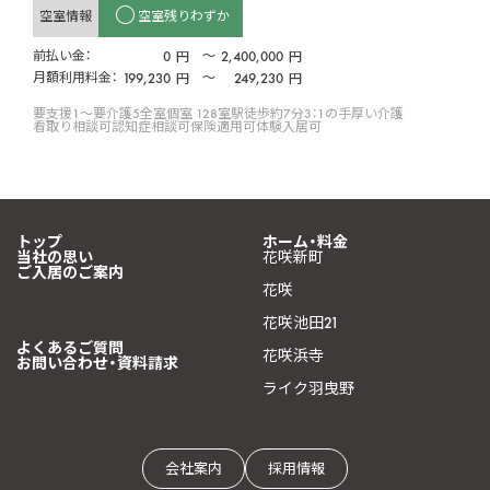
空室情報
空室残りわずか
前払い金：
0
〜
2,400,000
円
円
月額利用料金：
199,230
〜
249,230
円
円
要支援1〜要介護5
全室個室 128室
駅徒歩約7分
3：1の手厚い介護
看取り相談可
認知症相談可
保険適用可
体験入居可
トップ
ホーム・料金
当社の思い
花咲新町
ご入居のご案内
花咲
花咲池田21
よくあるご質問
花咲浜寺
お問い合わせ・資料請求
ライク羽曳野
会社案内
採用情報