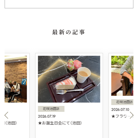
最新の記事
花咲池田21
花咲池田21
2026.07.10
2026.07.19
★フラワーアレ
団（池田）
★お誕生日会にて（池田）