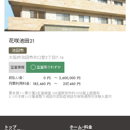
花咲池田21
池田市
大阪府池田市井口堂3丁目7-14
空室情報
空室残りわずか
前払い金：
0
〜
3,600,000
円
円
月額利用料金：
185,460
〜
257,460
円
円
要支援1〜要介護5
全室個室 100室
駅徒歩約13分
屋上庭園有
3：1の手厚い介護
看取り相談可
認知症相談可
保険適用可
体験入居可
トップ
ホーム・料金