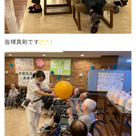
皆様真剣です
(^_^;)