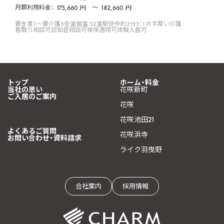
月額利用料金：
175,660
〜
182,660
円
円
要支援1〜要介護5
全室個室 52室
駅徒歩約2分
3：1の手厚い介護
看取り相談可
認知症相談可
保険適用可
体験入居可
トップ
ホーム・料金
当社の思い
花咲新町
ご入居のご案内
花咲
花咲池田21
よくあるご質問
花咲浜寺
お問い合わせ・資料請求
ライク羽曳野
会社案内
採用情報