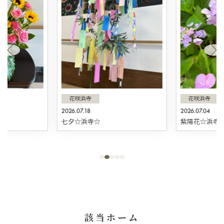
花咲浜寺
花咲浜寺
2026.07.18
2026.07.04
☆
七夕☆浜寺☆
紫陽花☆浜寺
該当ホーム