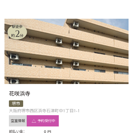
駅徒歩
2
約
分
花咲浜寺
堺市
大阪府堺市西区浜寺石津町中1丁目1-1
空室情報
予約受付中
前払い金：
0
円