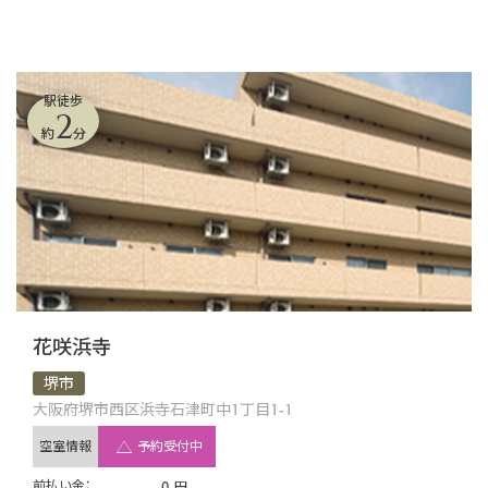
駅徒歩
2
約
分
花咲浜寺
堺市
大阪府堺市西区浜寺石津町中1丁目1-1
空室情報
予約受付中
前払い金：
0
円