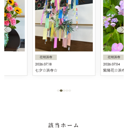
花咲浜寺
花咲浜寺
2026.07.18
2026.07.04
☆
七夕☆浜寺☆
紫陽花☆浜寺
該当ホーム