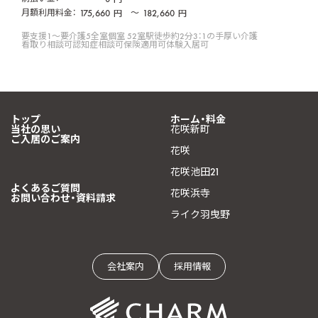
月額利用料金：
175,660
〜
182,660
円
円
要支援1〜要介護5
全室個室 52室
駅徒歩約2分
3：1の手厚い介護
看取り相談可
認知症相談可
保険適用可
体験入居可
トップ
ホーム・料金
当社の思い
花咲新町
ご入居のご案内
花咲
花咲池田21
よくあるご質問
花咲浜寺
お問い合わせ・資料請求
ライク羽曳野
会社案内
採用情報