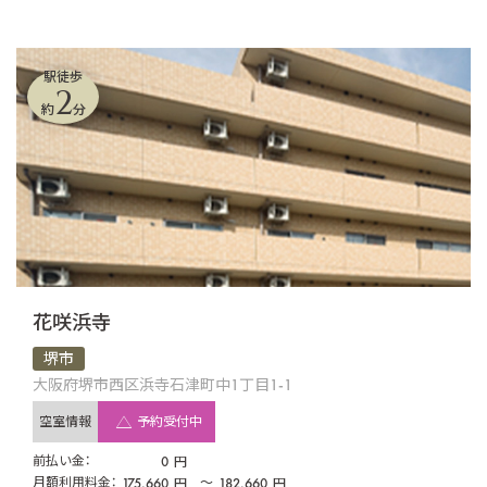
駅徒歩
2
約
分
花咲浜寺
堺市
大阪府堺市西区浜寺石津町中1丁目1-1
空室情報
予約受付中
前払い金：
0
円
月額利用料金：
175,660
〜
182,660
円
円