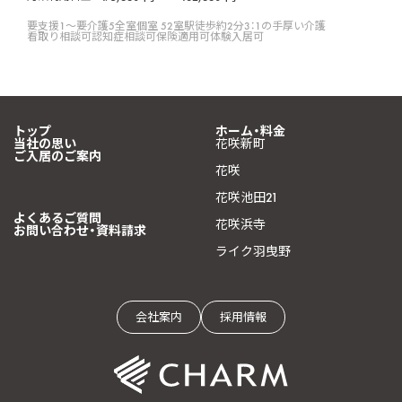
要支援1〜要介護5
全室個室 52室
駅徒歩約2分
3：1の手厚い介護
看取り相談可
認知症相談可
保険適用可
体験入居可
トップ
ホーム・料金
当社の思い
花咲新町
ご入居のご案内
花咲
花咲池田21
よくあるご質問
花咲浜寺
お問い合わせ・資料請求
ライク羽曳野
会社案内
採用情報