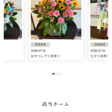
花咲浜寺
花咲浜寺
2026.07.18
2026.07.18
☆
おやつレク☆浜寺☆
七夕☆浜寺☆
該当ホーム