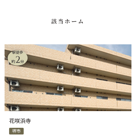
該当ホーム
駅徒歩
2
約
分
花咲浜寺
堺市