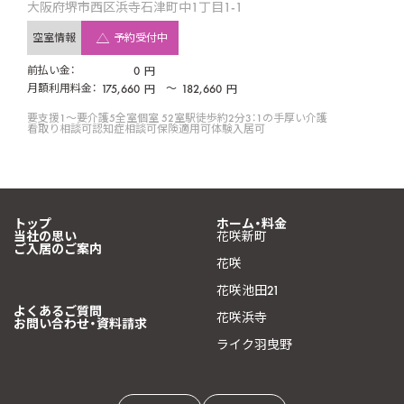
大阪府堺市西区浜寺石津町中1丁目1-1
空室情報
予約受付中
前払い金：
0
円
月額利用料金：
175,660
〜
182,660
円
円
要支援1〜要介護5
全室個室 52室
駅徒歩約2分
3：1の手厚い介護
看取り相談可
認知症相談可
保険適用可
体験入居可
トップ
ホーム・料金
当社の思い
花咲新町
ご入居のご案内
花咲
花咲池田21
よくあるご質問
花咲浜寺
お問い合わせ・資料請求
ライク羽曳野