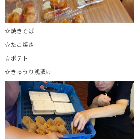
☆焼きそば
☆たこ焼き
☆ポテト
☆きゅうり浅漬け