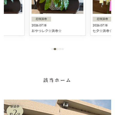
花咲浜寺
花咲浜寺
2026.07.18
2026.07.18
☆
おやつレク☆浜寺☆
七夕☆浜寺☆
該当ホーム
駅徒歩
2
約
分