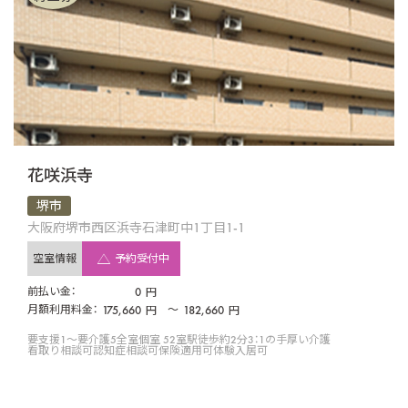
花咲浜寺
堺市
大阪府堺市西区浜寺石津町中1丁目1-1
空室情報
予約受付中
前払い金：
0
円
月額利用料金：
175,660
〜
182,660
円
円
要支援1〜要介護5
全室個室 52室
駅徒歩約2分
3：1の手厚い介護
看取り相談可
認知症相談可
保険適用可
体験入居可