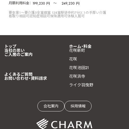
月額利用料金：
199,230
〜
249,230
円
円
要支援1〜要介護5
全室個室 128室
駅徒歩約7分
3：1の手厚い介護
看取り相談可
認知症相談可
保険適用可
体験入居可
トップ
ホーム・料金
当社の思い
花咲新町
ご入居のご案内
花咲
花咲池田21
よくあるご質問
花咲浜寺
お問い合わせ・資料請求
ライク羽曳野
会社案内
採用情報