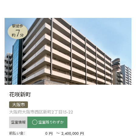
駅徒歩
7
約
分
花咲新町
大阪市
大阪府大阪市西区新町2丁目15-22
空室情報
空室残りわずか
前払い金：
0
〜
2,400,000
円
円