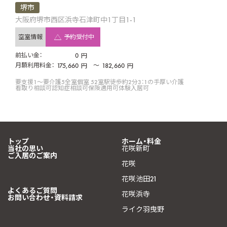
堺市
大阪府堺市西区浜寺石津町中1丁目1-1
空室情報
予約受付中
前払い金：
0
円
月額利用料金：
175,660
〜
182,660
円
円
要支援1〜要介護5
全室個室 52室
駅徒歩約2分
3：1の手厚い介護
看取り相談可
認知症相談可
保険適用可
体験入居可
トップ
ホーム・料金
当社の思い
花咲新町
ご入居のご案内
花咲
花咲池田21
よくあるご質問
花咲浜寺
お問い合わせ・資料請求
ライク羽曳野