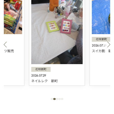
花咲新町
2026.07.19
スィーツ販売
スイカ割 新
花咲新町
2026.07.29
ネイルレク 新町