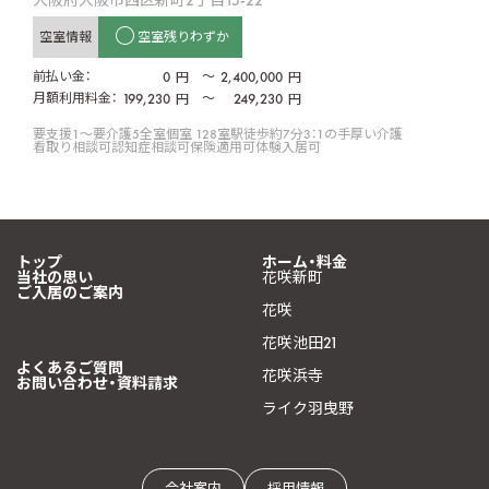
空室情報
空室残りわずか
前払い金：
0
〜
2,400,000
円
円
月額利用料金：
199,230
〜
249,230
円
円
要支援1〜要介護5
全室個室 128室
駅徒歩約7分
3：1の手厚い介護
看取り相談可
認知症相談可
保険適用可
体験入居可
トップ
ホーム・料金
当社の思い
花咲新町
ご入居のご案内
花咲
花咲池田21
よくあるご質問
花咲浜寺
お問い合わせ・資料請求
ライク羽曳野
会社案内
採用情報