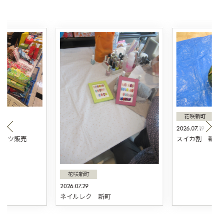
花咲新町
2026.07.19
スィーツ販売
スイカ割 新
花咲新町
2026.07.29
ネイルレク 新町