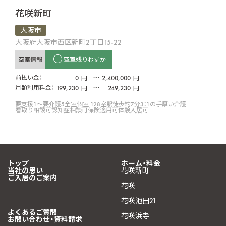
花咲新町
大阪市
大阪府大阪市西区新町2丁目15-22
空室情報
空室残りわずか
前払い金：
0
〜
2,400,000
円
円
月額利用料金：
199,230
〜
249,230
円
円
要支援1〜要介護5
全室個室 128室
駅徒歩約7分
3：1の手厚い介護
看取り相談可
認知症相談可
保険適用可
体験入居可
トップ
ホーム・料金
当社の思い
花咲新町
ご入居のご案内
花咲
花咲池田21
よくあるご質問
花咲浜寺
お問い合わせ・資料請求