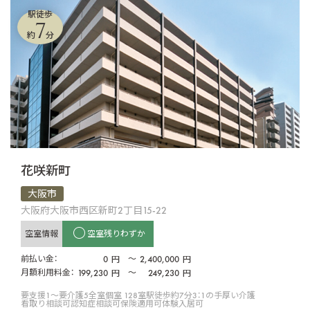
駅徒歩
7
約
分
花咲新町
大阪市
大阪府大阪市西区新町2丁目15-22
空室情報
空室残りわずか
前払い金：
0
〜
2,400,000
円
円
月額利用料金：
199,230
〜
249,230
円
円
要支援1〜要介護5
全室個室 128室
駅徒歩約7分
3：1の手厚い介護
看取り相談可
認知症相談可
保険適用可
体験入居可