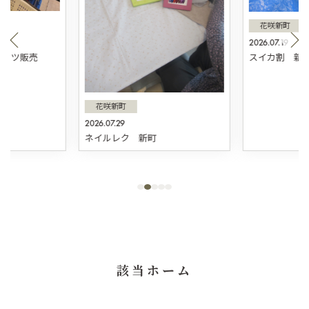
花咲新町
2026.07.19
スィーツ販売
スイカ割 新
花咲新町
2026.07.29
ネイルレク 新町
該当ホーム