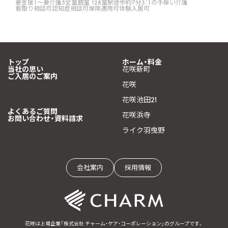
要支援1〜要介護5
全室個室 128室
駅徒歩約7分
3：1の手厚い介護
看取り相談可
認知症相談可
保険適用可
体験入居可
トップ
ホーム・料金
当社の思い
花咲新町
ご入居のご案内
花咲
花咲池田21
よくあるご質問
花咲浜寺
お問い合わせ・資料請求
ライク羽曳野
会社案内
採用情報
花咲は上場企業「株式会社 チャーム・ケア・コーポレーション」のグループです。