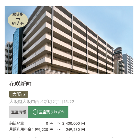
駅徒歩
7
約
分
花咲新町
大阪市
大阪府大阪市西区新町2丁目15-22
空室情報
空室残りわずか
前払い金：
0
〜
2,400,000
円
円
月額利用料金：
199,230
〜
249,230
円
円