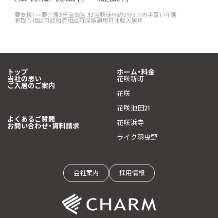
要支援1〜要介護5
全室個室 52室
駅徒歩約2分
3：1の手厚い介護
看取り相談可
認知症相談可
保険適用可
体験入居可
トップ
ホーム・料金
当社の思い
花咲新町
ご入居のご案内
花咲
花咲池田21
よくあるご質問
花咲浜寺
お問い合わせ・資料請求
ライク羽曳野
会社案内
採用情報