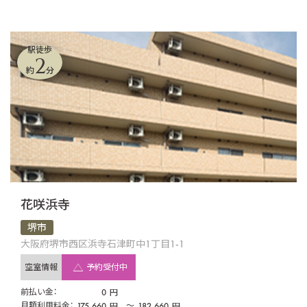
駅徒歩
2
約
分
花咲浜寺
堺市
大阪府堺市西区浜寺石津町中1丁目1-1
空室情報
予約受付中
前払い金：
0
円
月額利用料金：
175,660
〜
182,660
円
円