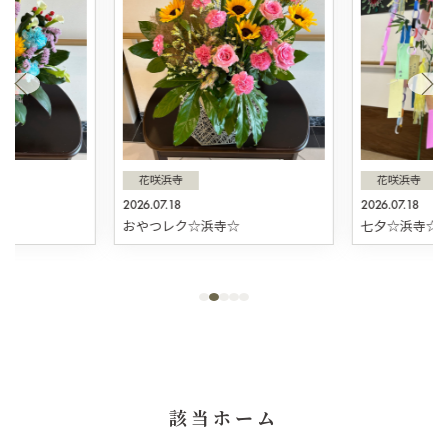
花咲浜寺
花咲浜寺
2026.07.18
2026.07.18
☆
おやつレク☆浜寺☆
七夕☆浜寺☆
該当ホーム