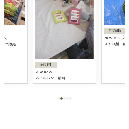
花咲新町
2026.07.19
スィーツ販売
スイカ割 新
花咲新町
2026.07.29
ネイルレク 新町