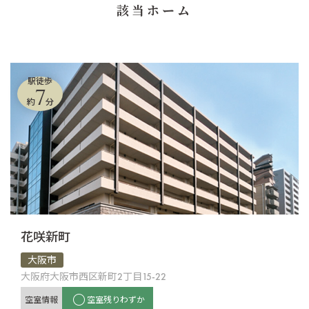
該当ホーム
駅徒歩
7
約
分
花咲新町
大阪市
大阪府大阪市西区新町2丁目15-22
空室情報
空室残りわずか