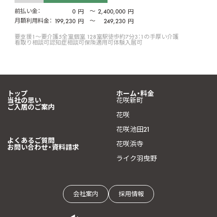
前払い金：
0
〜
2,400,000
円
円
月額利用料金：
199,230
〜
249,230
円
円
要支援1〜要介護5
全室個室 128室
駅徒歩約7分
3：1の手厚い介護
看取り相談可
認知症相談可
保険適用可
体験入居可
トップ
ホーム・料金
当社の思い
花咲新町
ご入居のご案内
花咲
花咲池田21
よくあるご質問
花咲浜寺
お問い合わせ・資料請求
ライク羽曳野
会社案内
採用情報