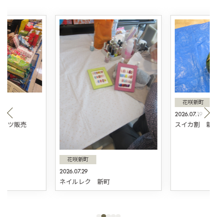
花咲新町
2026.07.19
スィーツ販売
スイカ割 新
花咲新町
2026.07.29
ネイルレク 新町