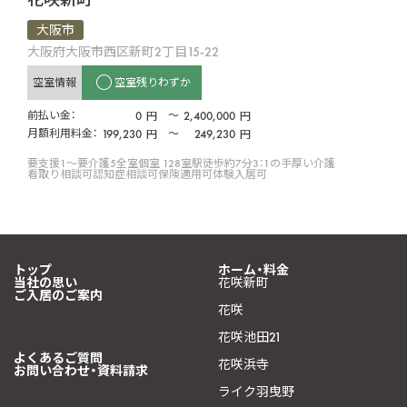
大阪市
大阪府大阪市西区新町2丁目15-22
空室情報
空室残りわずか
前払い金：
0
〜
2,400,000
円
円
月額利用料金：
199,230
〜
249,230
円
円
要支援1〜要介護5
全室個室 128室
駅徒歩約7分
3：1の手厚い介護
看取り相談可
認知症相談可
保険適用可
体験入居可
トップ
ホーム・料金
当社の思い
花咲新町
ご入居のご案内
花咲
花咲池田21
よくあるご質問
花咲浜寺
お問い合わせ・資料請求
ライク羽曳野