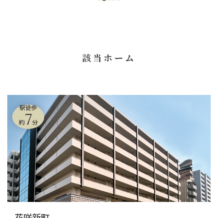
該当ホーム
駅徒歩
7
約
分
花咲新町