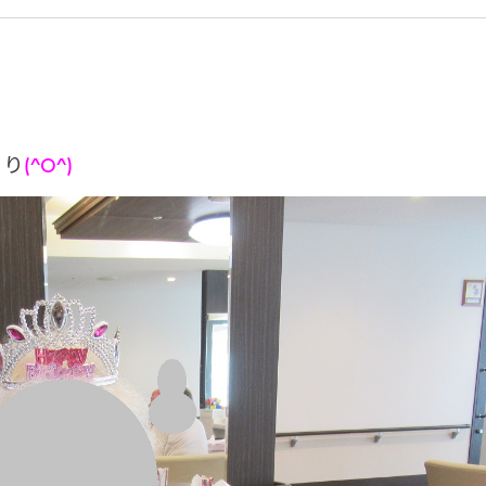
こり
(^O^)