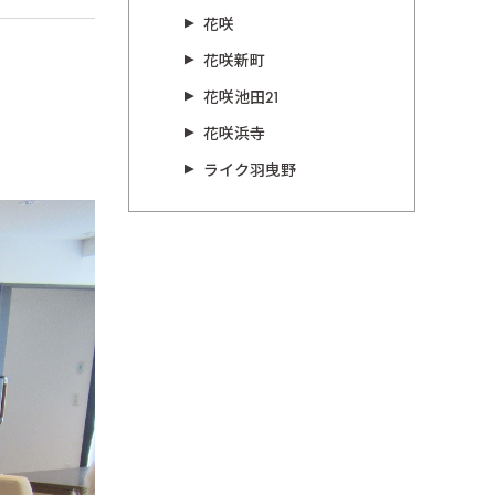
花咲
花咲新町
花咲池田21
花咲浜寺
ライク羽曳野