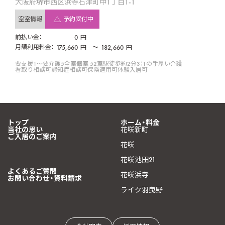
大阪府堺市西区浜寺石津町中1丁目1-1
空室情報
予約受付中
前払い金：
0
円
月額利用料金：
175,660
〜
182,660
円
円
要支援1〜要介護5
全室個室 52室
駅徒歩約2分
3：1の手厚い介護
看取り相談可
認知症相談可
保険適用可
体験入居可
トップ
ホーム・料金
当社の思い
花咲新町
ご入居のご案内
花咲
花咲池田21
よくあるご質問
花咲浜寺
お問い合わせ・資料請求
ライク羽曳野