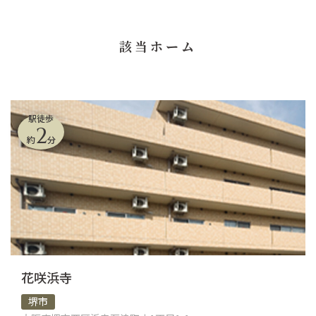
該当ホーム
駅徒歩
2
約
分
花咲浜寺
堺市