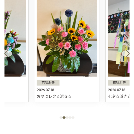
花咲浜寺
花咲浜寺
2026.07.18
2026.07.18
☆
おやつレク☆浜寺☆
七夕☆浜寺☆