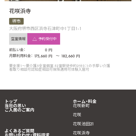
花咲浜寺
堺市
大阪府堺市西区浜寺石津町中1丁目1-1
空室情報
予約受付中
前払い金：
0
円
月額利用料金：
175,660
〜
182,660
円
円
要支援1〜要介護5
全室個室 52室
駅徒歩約2分
3：1の手厚い介護
看取り相談可
認知症相談可
保険適用可
体験入居可
トップ
ホーム・料金
当社の思い
花咲新町
ご入居のご案内
花咲
花咲池田21
よくあるご質問
花咲浜寺
お問い合わせ・資料請求