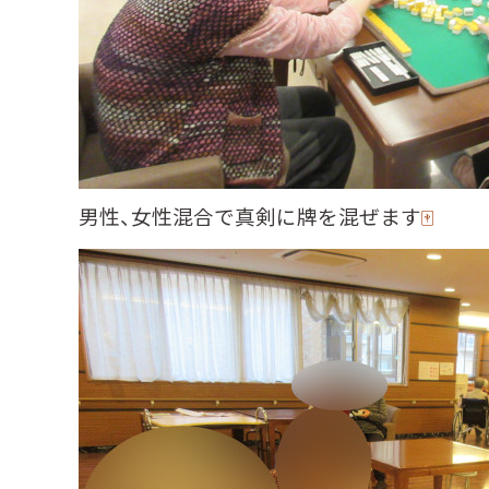
男性、女性混合で真剣に牌を混ぜます
🀄