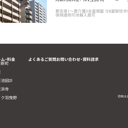
円
〜
要支援1〜要介護5
全室個室 128室
駅徒歩
保険適用可
体験入居可
ーム・料金
よくあるご質問
お問い合わせ・資料請求
咲新町
咲
池田21
咲浜寺
花咲は
イク羽曳野