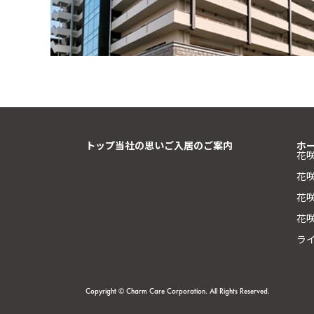
トップ
当社の思い
ご入居のご案内
ホ
花
花
花咲
花
ラ
Copyright © Charm Care Corporation. All Rights Reserved.