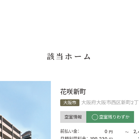
該当ホーム
花咲新町
大阪府大阪市西区新町2丁目
大阪市
空室情報
空室残りわずか
0
2,
前払い金：
円
〜
199,230
月額利用料金：