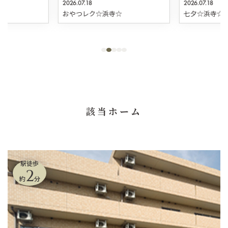
2026.07.18
2026.07.18
☆
おやつレク☆浜寺☆
七夕☆浜寺☆
該当ホーム
駅徒歩
2
約
分