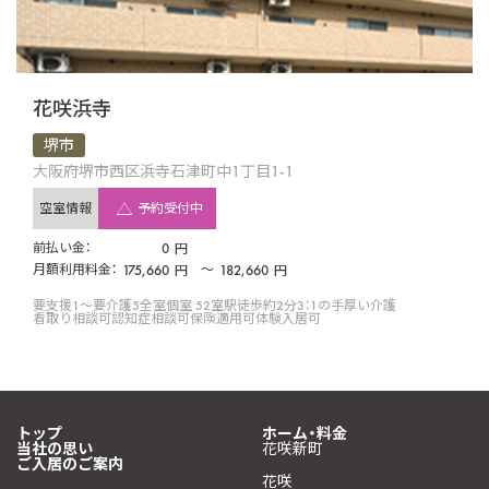
花咲浜寺
堺市
大阪府堺市西区浜寺石津町中1丁目1-1
空室情報
予約受付中
前払い金：
0
円
月額利用料金：
175,660
〜
182,660
円
円
要支援1〜要介護5
全室個室 52室
駅徒歩約2分
3：1の手厚い介護
看取り相談可
認知症相談可
保険適用可
体験入居可
トップ
ホーム・料金
当社の思い
花咲新町
ご入居のご案内
花咲