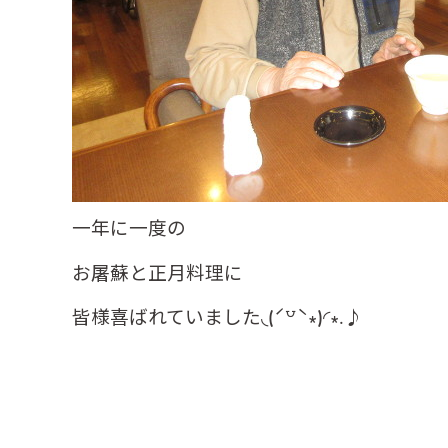
一年に一度の
お屠蘇と正月料理に
皆様喜ばれていました◟(ˊ꒵ˋ∗)◜∗.♪