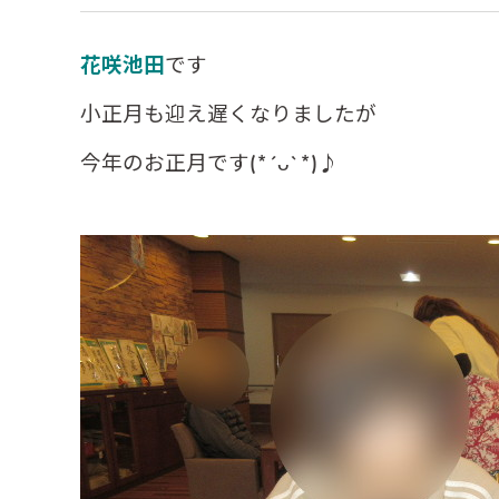
花咲池田
です
小正月も迎え遅くなりましたが
今年のお正月です(*´ᴗ`*)♪