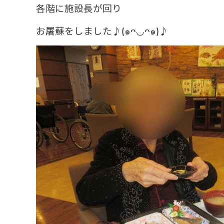
各階に施設長が回り
お屠蘇をしました♪(๑ᴖ◡ᴖ๑)♪