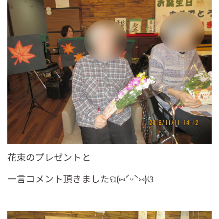
花束のプレゼントと
一言コメント頂きましたପ(⑅ˊᵕˋ⑅)ଓ