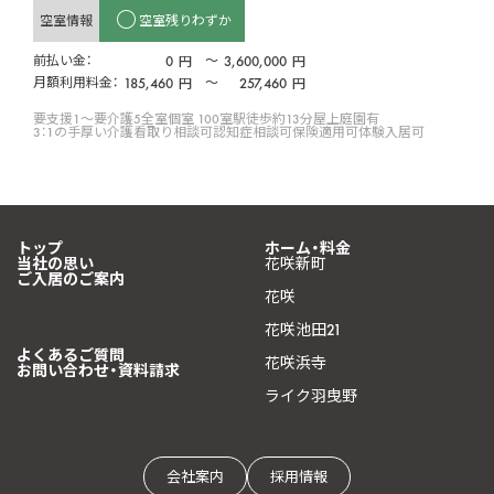
空室情報
空室残りわずか
前払い金：
0
〜
3,600,000
円
円
月額利用料金：
185,460
〜
257,460
円
円
要支援1〜要介護5
全室個室 100室
駅徒歩約13分
屋上庭園有
3：1の手厚い介護
看取り相談可
認知症相談可
保険適用可
体験入居可
トップ
ホーム・料金
当社の思い
花咲新町
ご入居のご案内
花咲
花咲池田21
よくあるご質問
花咲浜寺
お問い合わせ・資料請求
ライク羽曳野
会社案内
採用情報