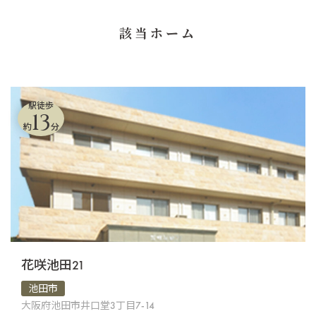
該当ホーム
駅徒歩
13
約
分
花咲池田21
池田市
大阪府池田市井口堂3丁目7-14