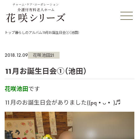
チャーム・ケア・コーポレーション
トップ
暮らしのアルバム
11月お誕生日会①（池田）
2018.12.09
花咲池田21
11月お誕生日会①（池田）
花咲池田
です
11月のお誕生日会がありました((pq•ᴗ• )♬