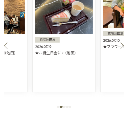
花咲池田21
花咲池田21
2026.07.10
2026.07.19
★フラワーアレ
団（池田）
★お誕生日会にて（池田）