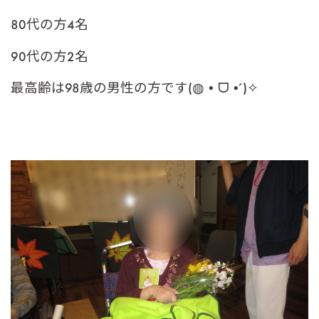
80代の方4名
90代の方2名
最高齢は98歳の男性の方です(◍•ᗜ•́)✧