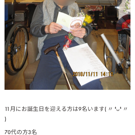
11月にお誕生日を迎える方は9名います( 〃 ❛ᴗ❛ 〃
)
70代の方3名