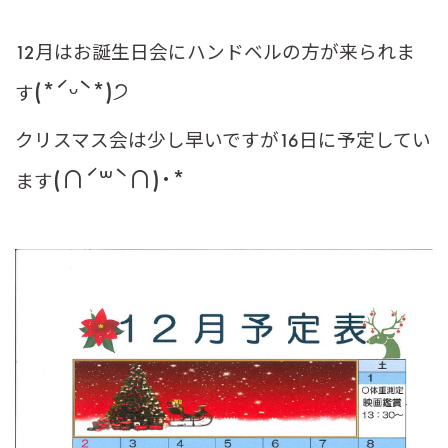
12月はお誕生日会にハンドベルの方が来られま
(*ˊᵕˋ*)੭
す
クリスマス会は少し早いですが16日に予定してい
(∩ˊ꒳​ˋ∩)･*
ます