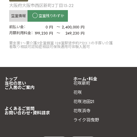
大阪府大阪市西区新町2丁目15-22
空室情報
空室残りわずか
前払い金：
0
〜
2,400,000
円
円
月額利用料金：
199,230
〜
249,230
円
円
要支援1〜要介護5
全室個室 128室
駅徒歩約7分
3：1の手厚い介護
看取り相談可
認知症相談可
保険適用可
体験入居可
トップ
ホーム・料金
当社の思い
花咲新町
ご入居のご案内
花咲
花咲池田21
よくあるご質問
花咲浜寺
お問い合わせ・資料請求
ライク羽曳野