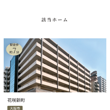
該当ホーム
駅徒歩
7
約
分
花咲新町
大阪市