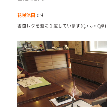
花咲池田
です
書道レクを週に１度しています(ू•ᴗ•ू❁)