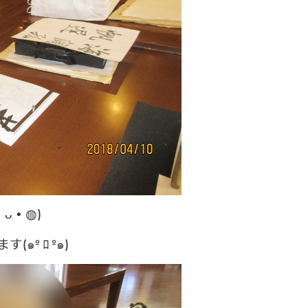
ᴗ•◍)
º ﾛ º๑)