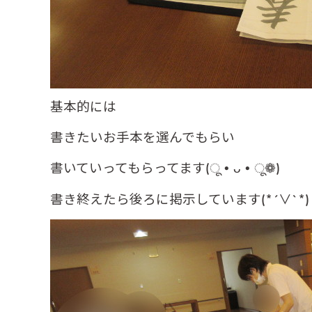
基本的には
書きたいお手本を選んでもらい
書いていってもらってます(ू•ᴗ•ू❁)
書き終えたら後ろに掲示しています
(*´∨`*)